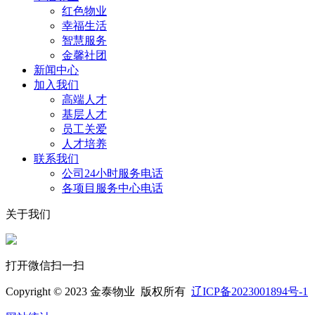
红色物业
幸福生活
智慧服务
金馨社团
新闻中心
加入我们
高端人才
基层人才
员工关爱
人才培养
联系我们
公司24小时服务电话
各项目服务中心电话
关于我们
打开微信扫一扫
Copyright © 2023 金泰物业
版权所有
辽ICP备2023001894号-1