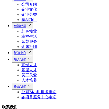
公司介绍
企业文化
企业荣誉
精品项目
幸福邻里
红色物业
幸福生活
智慧服务
金馨社团
新闻中心
加入我们
高端人才
基层人才
员工关爱
人才培养
联系我们
公司24小时服务电话
各项目服务中心电话
联系我们