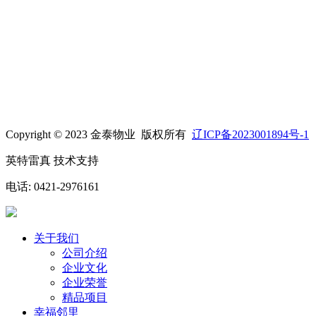
Copyright © 2023 金泰物业
版权所有
辽ICP备2023001894号-1
英特雷真 技术支持
电话: 0421-2976161
关于我们
公司介绍
企业文化
企业荣誉
精品项目
幸福邻里